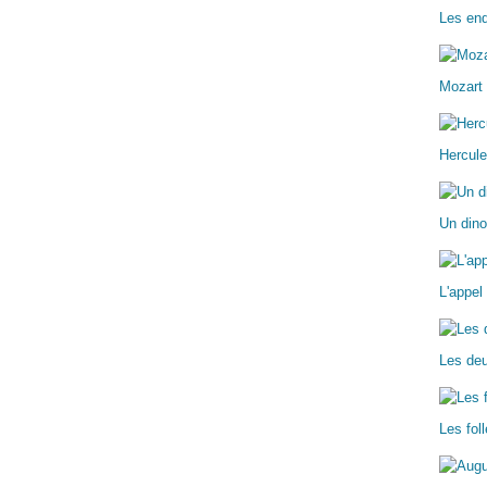
Les enq
Mozart 
Hercule
Un dino
L'appel
Les deu
Les fo