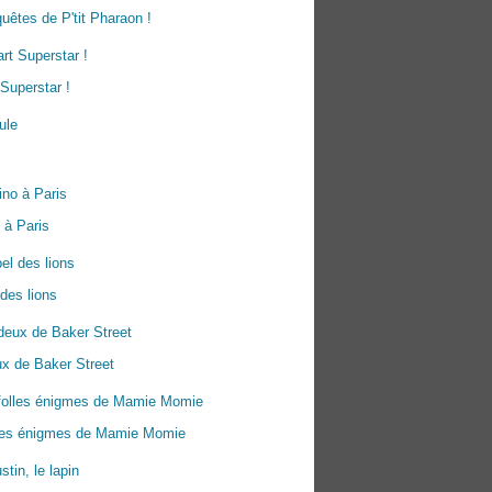
uêtes de P'tit Pharaon !
Superstar !
 à Paris
 des lions
x de Baker Street
lles énigmes de Mamie Momie