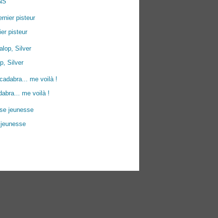
NS
ier pisteur
p, Silver
abra... me voilà !
 jeunesse
ées personnelles
Préférences cookies