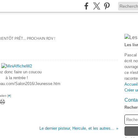
BIENTÔT PRÊT... PROCHAIN RDV !
Les liv
Pascal 
écrit n
ouvrage
z donc faire un coucou
ce n'es
à la rentrée !
raconter
veau.com/Salon2016/Jeunesse.htm
Accueil
Créer u
lien [
#
]
Contac
Recher
Le dernier pisteur, Hercule, et les autres...