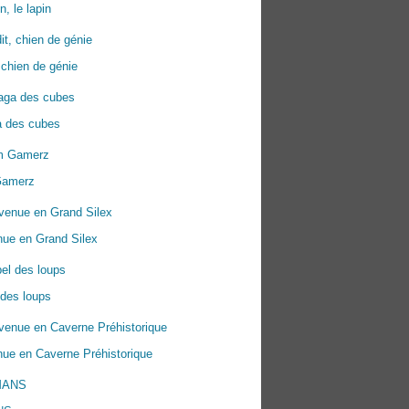
n, le lapin
 chien de génie
a des cubes
Gamerz
nue en Grand Silex
 des loups
ue en Caverne Préhistorique