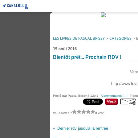
LES LIVRES DE PASCAL BRISSY
>
CATEGORIES
>
19 août 2016
Bientôt prêt... Prochain RDV !
Vene
http://www.fu
Posté par Pascal Brissy à 12:46 -
Commentaires [
…
]
- Perma
Vous aimez ?
0 vote
Dernier rdv jusqu'à la rentrée !