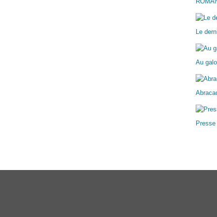
ROMA
Le dern
Au galo
Abracad
Presse
ail Canalblog
Top articles
Contact
Signaler un abus
C.G.U.
Cookies et donn