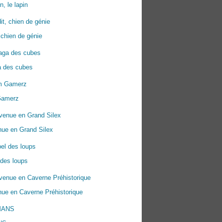
n, le lapin
 chien de génie
a des cubes
Gamerz
nue en Grand Silex
 des loups
ue en Caverne Préhistorique