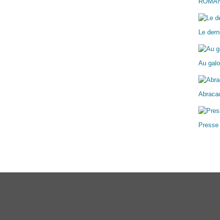
ROMA
Le dern
Au galo
Abracad
Presse
ail Canalblog
Top articles
Contact
Signaler un abus
C.G.U.
Cookies et donn