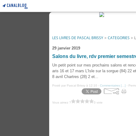
LES LIVRES DE PASCAL BRISSY
>
CATEGORIES
>
29 janvier 2019
Salons du livre, rdv premier semestr
Un petit point sur mes prochains salons et renc
aris 16 et 17 mars L'Isle sur la sorgue (84) 22
8 avril Chartres (28) 2 et...
Posté par Pascal Brissy à 12:10 -
Commentaires [
…
]
- Perma
Vous aimez ?
0 vote