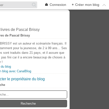
Connexion
+
Créer mon blog
res de Pascal Brissy
BRISSY est un auteur et scénariste français. Il
otamment pour la jeunesse, de 2 à 99 ans... Ses
s sont traduits dans 21 pays, et il assure que
t pas fini car il a encore beaucoup de choses à
 !
 du blog
n blog avec CanalBlog
ter le propriétaire du blog
che