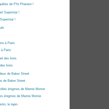
uêtes de P'tit Pharaon !
Superstar !
 à Paris
 des lions
x de Baker Street
lles énigmes de Mamie Momie