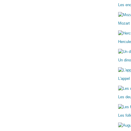
Les enq
Mozart 
Hercule
Un dino
L'appel
Les deu
Les fo