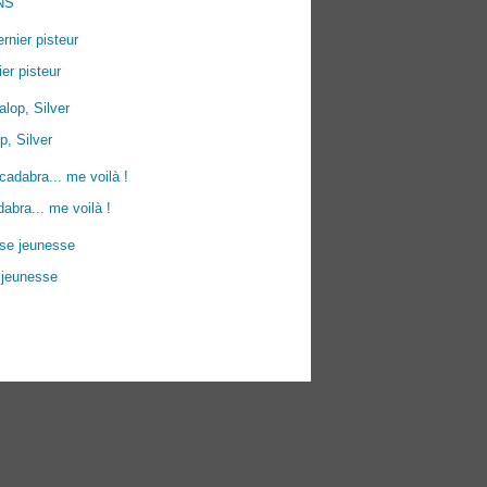
NS
ier pisteur
p, Silver
abra... me voilà !
 jeunesse
ées personnelles
Préférences cookies