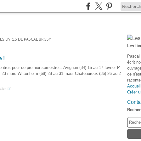
LES LIVRES DE PASCAL BRISSY
Les liv
Pascal 
e !
écrit n
ontres pour ce premier semestre... Avignon (84) 15 au 17 février P
ouvrage
 et 23 mars Wittenheim (68) 28 au 31 mars Chateauroux (36) 26 au 2
ce n'es
raconter
Accueil
lien [
#
]
Créer u
Contac
Recher