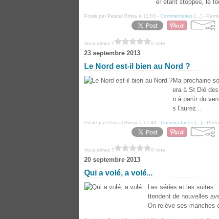
er étant stoppée, le f
Posté par Pascal Brissy à 11:03 -
Commentaires [
…
]
- Perma
Vous aimez ?
0 vote
23 septembre 2013
Le Nord est-il bien au Nord ?
Ma prochaine sor
era à St Dié des
n à partir du ve
s l'aurez...
Posté par Pascal Brissy à 12:49 -
Commentaires [
…
]
- Perma
Vous aimez ?
0 vote
20 septembre 2013
Qui a volé, a volé...
Les séries et les suites.
ttendent de nouvelles av
On relève ses manches et