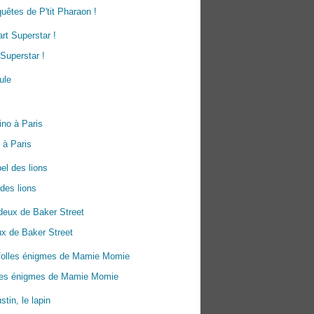
uêtes de P'tit Pharaon !
Superstar !
 à Paris
 des lions
x de Baker Street
lles énigmes de Mamie Momie