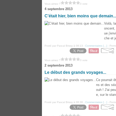
Vous aimez ?
0 vote
4 septembre 2013
C'était hier, bien moins que demain..
Voilà, l
oncent,
ue j'env
che et j
Posté par Pascal Brissy à 08:13 -
Commentaires [
…
]
- Perma
Vous aimez ?
0 vote
2 septembre 2013
Le début des grands voyages...
Ce pourrait êt
ns et des séa
ouh ! J'ai p
e, sur le stan
Posté par Pascal Brissy à 08:38 -
Commentaires [
…
]
- Perma