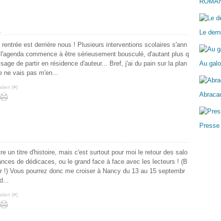
ROMA
.
Le dern
a rentrée est derrière nous ! Plusieurs interventions scolaires s'ann
 l'agenda commence à être sérieusement bousculé, d'autant plus q
isage de partir en résidence d'auteur... Bref, j'ai du pain sur la plan
Au galo
e ne vais pas m'en...
lien [
#
]
Abracad
Presse
re un titre d'histoire, mais c'est surtout pour moi le retour des salo
nces de dédicaces, ou le grand face à face avec les lecteurs ! (B
eur !) Vous pourrez donc me croiser à Nancy du 13 au 15 septembr
d...
lien [
#
]