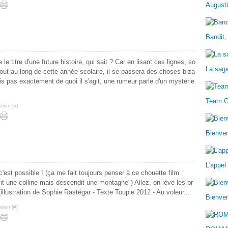
Augusti
Bandit,
 le titre d'une future histoire, qui sait ? Car en lisant ces lignes, so
La sag
tout au long de cette année scolaire, il se passera des choses biza
ais pas exactement de quoi il s'agit, une rumeur parle d'un mystérie
Team 
lien [
#
]
Bienve
L'appel
 c'est possible ! (ça me fait toujours penser à ce chouette film :
vit une colline mais descendit une montagne") Allez, on lève les br
llustration de Sophie Rastégar - Texte Toupie 2012 - Au voleur...
Bienven
lien [
#
]