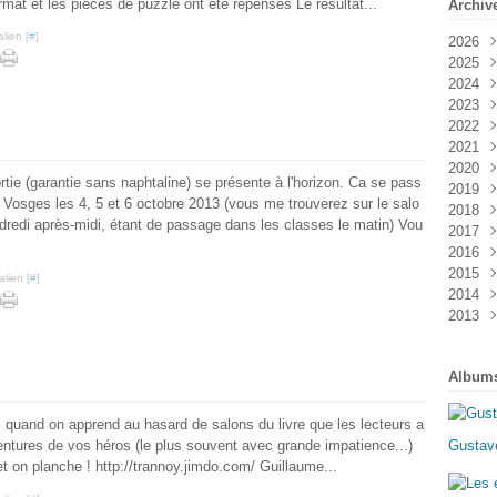
ormat et les pièces de puzzle ont été repensés Le résultat...
Archiv
lien [
#
]
2026
2025
Janv
2024
Mai
2023
Févr
Juin
2022
Oct
2021
Févr
Déc
2020
Aoû
Nov
tie (garantie sans naphtaline) se présente à l'horizon. Ca se pass
2019
Mai
Aoû
Nov
 Vosges les 4, 5 et 6 octobre 2013 (vous me trouverez sur le salo
2018
Mar
Févr
Juil
Sep
ndredi après-midi, étant de passage dans les classes le matin) Vou
2017
Mai
Aoû
Déc
2016
Janv
Juin
Oct
Nov
2015
Avri
Sep
Oct
Oct
lien [
#
]
2014
Mar
Juin
Aoû
Aoû
Nov
2013
Janv
Avri
Juil
Juin
Oct
Déc
Mar
Mai
Mai
Sep
Oct
Déc
Févr
Avri
Mar
Mai
Sep
Nov
Album
Janv
Mar
Févr
Avri
Mai
Oct
Janv
Janv
Mar
Mar
Sep
Févr
Aoû
.. quand on apprend au hasard de salons du livre que les lecteurs a
Janv
Juil
entures de vos héros (le plus souvent avec grande impatience...)
Gustave
Juin
 on planche ! http://trannoy.jimdo.com/ Guillaume...
Mai