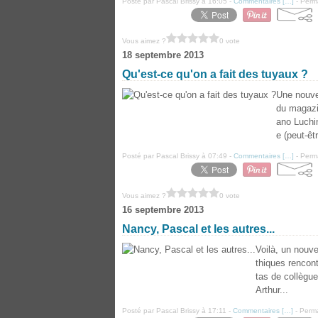
Posté par Pascal Brissy à 16:05 -
Commentaires [
…
]
- Perma
Vous aimez ?
0 vote
18 septembre 2013
Qu'est-ce qu'on a fait des tuyaux ?
Une nouvel
du magazin
ano Luchin
e (peut-êt
Posté par Pascal Brissy à 07:49 -
Commentaires [
…
]
- Perma
Vous aimez ?
0 vote
16 septembre 2013
Nancy, Pascal et les autres...
Voilà, un nouve
thiques rencont
tas de collègue
Arthur...
Posté par Pascal Brissy à 17:11 -
Commentaires [
…
]
- Perma