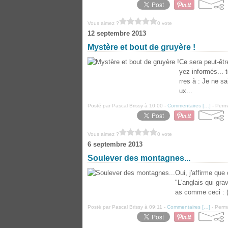
Vous aimez ?
0 vote
12 septembre 2013
Mystère et bout de gruyère !
Ce sera peut-être
yez informés... 
rres à : Je ne s
ux...
Posté par Pascal Brissy à 10:00 -
Commentaires [
…
]
- Perma
Vous aimez ?
0 vote
6 septembre 2013
Soulever des montagnes...
Oui, j'affirme que
"L'anglais qui gra
as comme ceci : (i
Posté par Pascal Brissy à 09:11 -
Commentaires [
…
]
- Perma