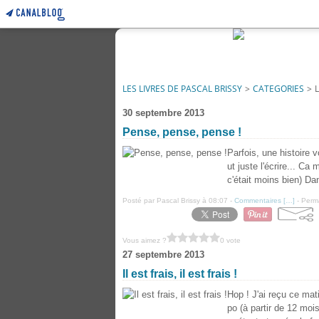
LES LIVRES DE PASCAL BRISSY
>
CATEGORIES
>
30 septembre 2013
Pense, pense, pense !
Parfois, une histoire 
ut juste l'écrire... Ca
c'était moins bien) Da
Posté par Pascal Brissy à 08:07 -
Commentaires [
…
]
- Perma
Vous aimez ?
0 vote
27 septembre 2013
Il est frais, il est frais !
Hop ! J'ai reçu ce mat
po (à partir de 12 mois