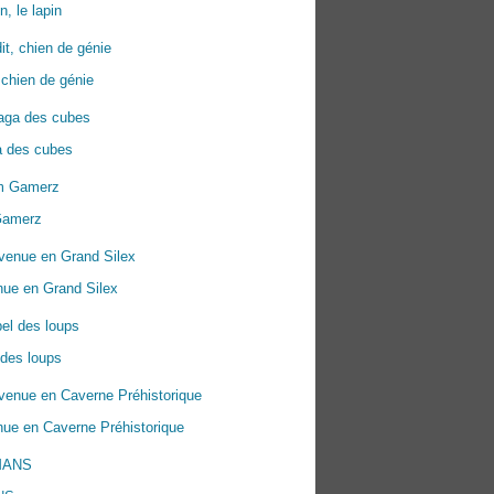
n, le lapin
 chien de génie
a des cubes
Gamerz
nue en Grand Silex
 des loups
ue en Caverne Préhistorique