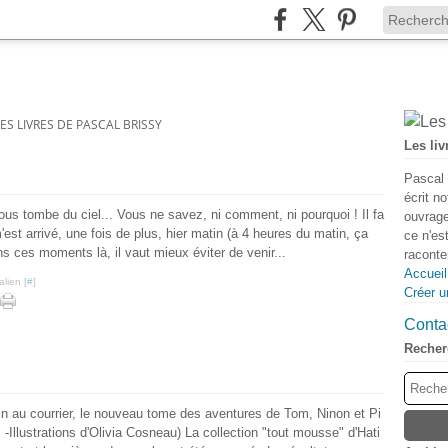
LES LIVRES DE PASCAL BRISSY
Les liv
Pascal 
écrit n
vous tombe du ciel... Vous ne savez, ni comment, ni pourquoi ! Il fa
ouvrage
 m'est arrivé, une fois de plus, hier matin (à 4 heures du matin, ça
ce n'es
ns ces moments là, il vaut mieux éviter de venir...
raconter
Accueil
lien [
#
]
Créer u
Contac
Recher
in au courrier, le nouveau tome des aventures de Tom, Ninon et Pi
 -Illustrations d'Olivia Cosneau) La collection "tout mousse" d'Hati