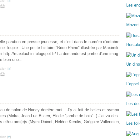
lien [
#
]
Les enq
Mozart 
le parution en presse jeunesse, et c'est dans le numéro d'octobre
Hercule
e Toupie : Une petite histoire "Brico Rhino" illustrée par Maximili
i http://maxiluchini.blogspot.fr/ La demande est partie d'une imag
re bien une...
Un dino
lien [
#
]
L'appel
Les deu
au de salon de Nancy derrière moi... J'y ai fait de belles et sympa
res (Moka, Jean-Luc Bizien, Elodie "jambe de bois"..) J'ai vu des
s et/ou ami(e)s (Mymi Doinet, Hélène Kerrilis, Grégoire Vallencien,
Les fo
lien [
#
]