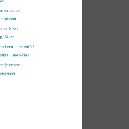
NS
ier pisteur
p, Silver
abra... me voilà !
 jeunesse