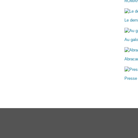
ROMA
Le dern
Au galo
Abracad
Presse
ail Canalblog
Top articles
Contact
Signaler un abus
C.G.U.
Cookies et donn