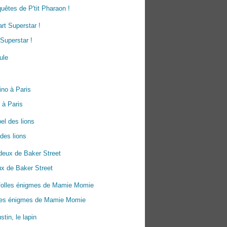
uêtes de P'tit Pharaon !
Superstar !
 à Paris
 des lions
x de Baker Street
lles énigmes de Mamie Momie