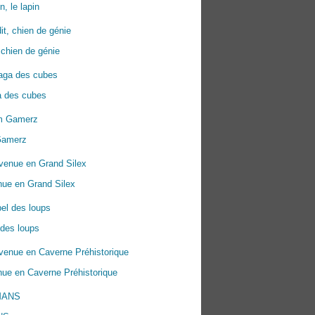
n, le lapin
 chien de génie
a des cubes
Gamerz
nue en Grand Silex
 des loups
ue en Caverne Préhistorique