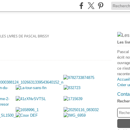
- LES LIVRES DE PASCAL BRISSY
Les liv
Pascal 
écrit n
ouvrage
ce n'es
raconter
Accueil
Créer u
Contac
Recher