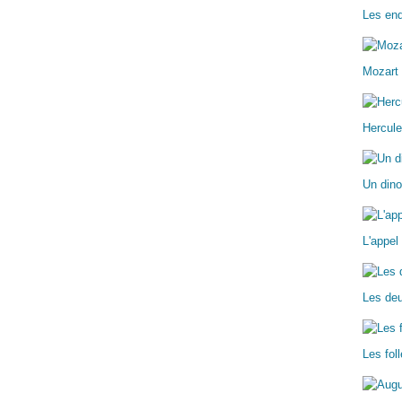
Les enq
Mozart 
Hercule
Un dino
L'appel
Les deu
Les fo