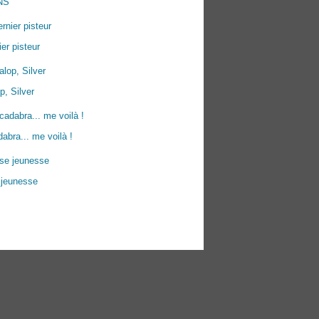
NS
ier pisteur
p, Silver
abra... me voilà !
 jeunesse
ées personnelles
Préférences cookies