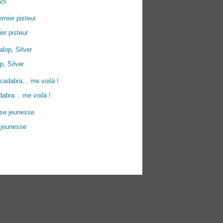
NS
ier pisteur
p, Silver
abra... me voilà !
 jeunesse
ées personnelles
Préférences cookies