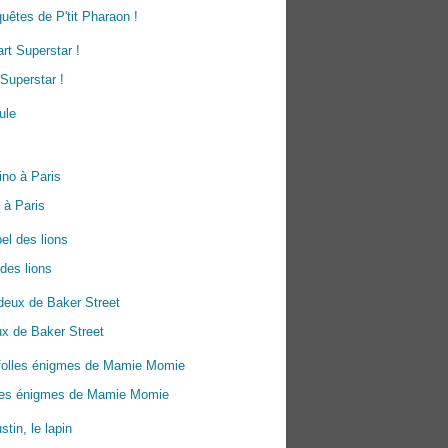
uêtes de P'tit Pharaon !
Superstar !
 à Paris
 des lions
x de Baker Street
lles énigmes de Mamie Momie