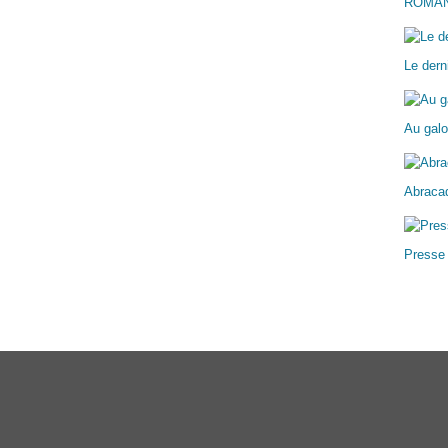
ROMA
Le dern
Au galo
Abracad
Presse
ail Canalblog
Top articles
Contact
Signaler un abus
C.G.U.
Cookies et donn