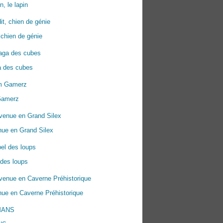
n, le lapin
 chien de génie
a des cubes
Gamerz
nue en Grand Silex
 des loups
ue en Caverne Préhistorique