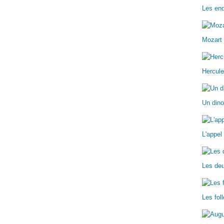
Les enq
Mozart 
Hercule
Un dino
L'appel
Les deu
Les fo