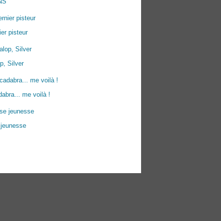
NS
ier pisteur
p, Silver
abra... me voilà !
 jeunesse
ées personnelles
Préférences cookies