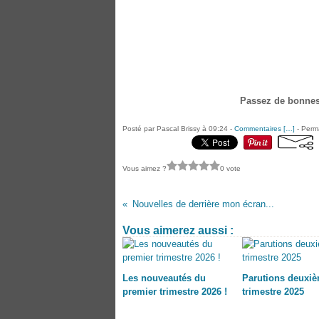
Passez de bonnes 
Posté par Pascal Brissy à 09:24 -
Commentaires [
…
]
- Perma
Vous aimez ?
0 vote
Nouvelles de derrière mon écran...
Vous aimerez aussi :
Les nouveautés du
Parutions deuxi
premier trimestre 2026 !
trimestre 2025