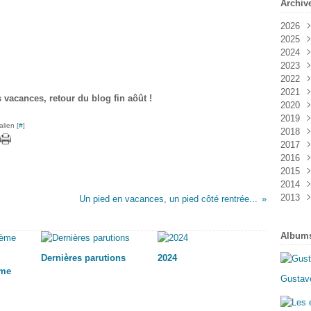
Archiv
2026
2025
Janv
2024
Mai
2023
Févr
Juin
2022
Oct
2021
Févr
Déc
vacances, retour du blog fin aôût !
2020
Aoû
Nov
2019
Mai
Aoû
Nov
lien [
#
]
2018
Mar
Févr
Juil
Sep
2017
Mai
Aoû
Déc
2016
Janv
Juin
Oct
Nov
2015
Avri
Sep
Oct
Oct
2014
Mar
Juin
Aoû
Aoû
Nov
2013
Janv
Avri
Juil
Juin
Oct
Déc
Un pied en vacances, un pied côté rentrée...
Mar
Mai
Mai
Sep
Oct
Déc
Févr
Avri
Mar
Mai
Sep
Nov
Album
Janv
Mar
Févr
Avri
Mai
Oct
Janv
Janv
Mar
Mar
Sep
Dernières parutions
2024
Févr
Aoû
ème
Janv
Juil
Gustave
Juin
Mai