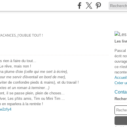
VACANCES, J'OUBLIE TOUT !
Les liv
Pascal 
écrit n
s rien à faire du tout...
ouvrage
Le rêve, mais non !
ce n'es
ma plume d'oie
(celle qui me sert à écrire),
raconter
our me servir d'éventail en bord de mer),
Accueil
viter de confondre pieds & mains), et du travail !
Créer u
extes et un roman à terminer...)
Contac
t, il se passe plein, plein de choses...
ver, Les p'tits amis, Tim ou Mini Tim ...
Recher
 en reparlera à la rentrée !