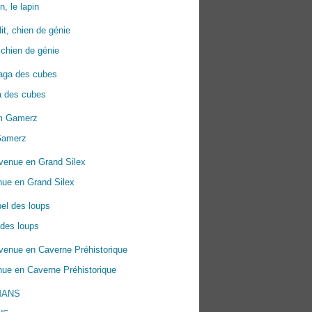
n, le lapin
 chien de génie
a des cubes
Gamerz
nue en Grand Silex
 des loups
ue en Caverne Préhistorique