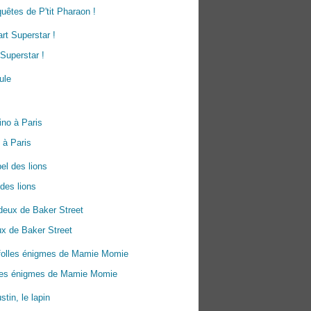
uêtes de P'tit Pharaon !
Superstar !
 à Paris
 des lions
x de Baker Street
lles énigmes de Mamie Momie