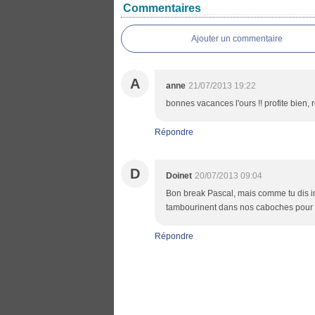
Commentaires
Ajouter un commentaire
A
anne
21/07/2013 19:22
bonnes vacances l'ours !! profite bien, r
Répondre
D
Doinet
20/07/2013 09:04
Bon break Pascal, mais comme tu dis im
tambourinent dans nos caboches pour qu
Répondre