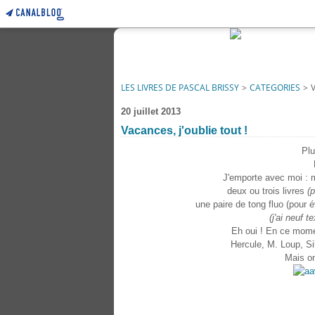
LES LIVRES DE PASCAL BRISSY
>
CATEGORIES
>
20 juillet 2013
Vacances, j'oublie tout !
Plu
J'emporte avec moi : 
deux ou trois livres
(p
une paire de tong fluo (pour é
(j'ai neuf t
Eh oui ! En ce momen
Hercule, M. Loup, Sil
Mais on