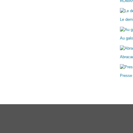
ROMA
Le dern
Au galo
Abracad
Presse
ail Canalblog
Top articles
Contact
Signaler un abus
C.G.U.
Cookies et donn