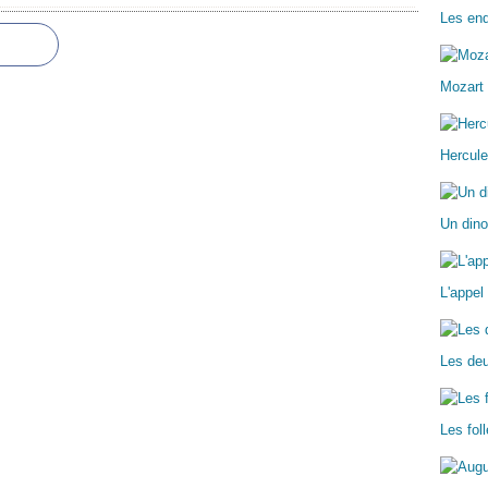
Les enq
Mozart 
Hercule
Un dino
L'appel
Les deu
Les fo