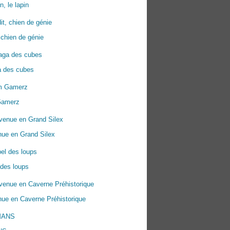
n, le lapin
 chien de génie
a des cubes
Gamerz
nue en Grand Silex
 des loups
ue en Caverne Préhistorique