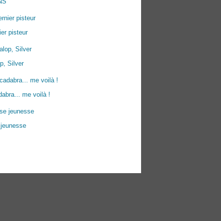
NS
ier pisteur
p, Silver
abra... me voilà !
 jeunesse
ées personnelles
Préférences cookies