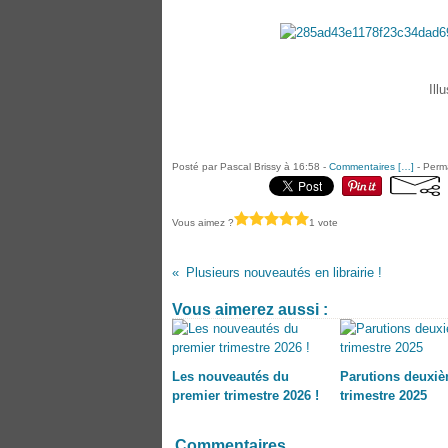
Ill
Posté par Pascal Brissy à 16:58 -
Commentaires [
…
]
- Perma
Vous aimez ?
1 vote
Plusieurs nouveautés en librairie !
Vous aimerez aussi :
Les nouveautés du
Parutions deuxi
premier trimestre 2026 !
trimestre 2025
Commentaires