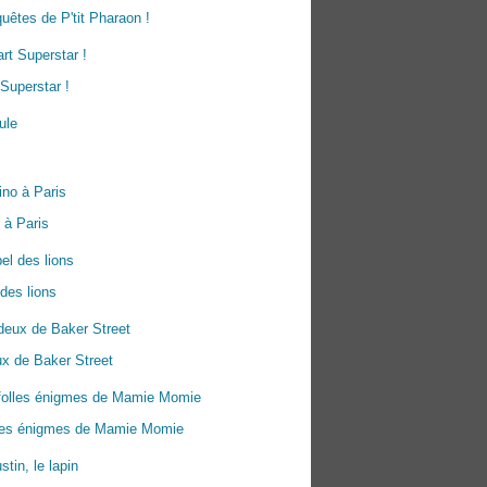
uêtes de P'tit Pharaon !
Superstar !
 à Paris
 des lions
x de Baker Street
lles énigmes de Mamie Momie