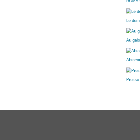
ROMA
Le dern
Au galo
Abracad
Presse
ail Canalblog
Top articles
Contact
Signaler un abus
C.G.U.
Cookies et donn