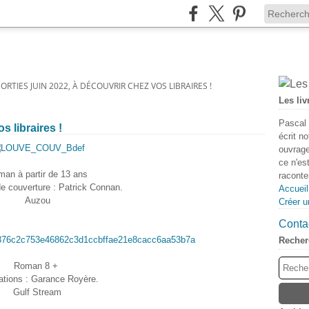
SORTIES JUIN 2022, À DÉCOUVRIR CHEZ VOS LIBRAIRES !
Les liv
Pascal 
s libraires !
écrit n
ouvrage
ce n'es
an à partir de 13 ans
raconter
 de couverture : Patrick Connan.
Accueil
Auzou
Créer u
Contac
Recher
Roman 8 +
rations : Garance Royère.
Gulf Stream