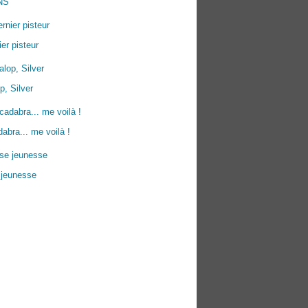
NS
ier pisteur
p, Silver
abra... me voilà !
 jeunesse