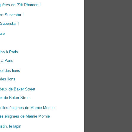
uêtes de P'tit Pharaon !
Superstar !
 à Paris
 des lions
x de Baker Street
lles énigmes de Mamie Momie