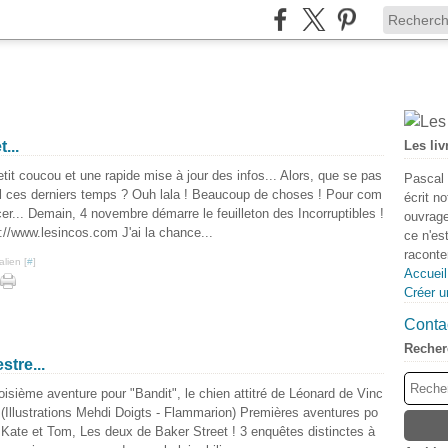
...
Les liv
tit coucou et une rapide mise à jour des infos... Alors, que se pas
Pascal 
il ces derniers temps ? Ouh lala ! Beaucoup de choses ! Pour com
écrit n
r... Demain, 4 novembre démarre le feuilleton des Incorruptibles !
ouvrage
://www.lesincos.com J'ai la chance...
ce n'es
raconter
lien [
#
]
Accueil
Créer u
Contac
Recher
tre...
oisième aventure pour "Bandit", le chien attitré de Léonard de Vinc
! (Illustrations Mehdi Doigts - Flammarion) Premières aventures po
 Kate et Tom, Les deux de Baker Street ! 3 enquêtes distinctes à