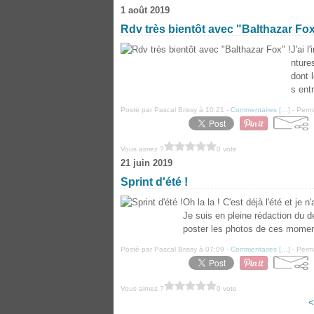
1 août 2019
Rdv très bientôt avec "Balthazar Fox
J'ai 
nture
dont 
s ent
Posté par Pascal Brissy à 10:21 -
Commentaires [
…
]
- Perma
Vous aimez ?
0 vote
21 juin 2019
Sprint d'été !
Oh la la ! C'est déjà l'été et je n
Je suis en pleine rédaction du d
poster les photos de ces moment
Posté par Pascal Brissy à 07:09 -
Commentaires [
…
]
- Perma
Vous aimez ?
0 vote
<