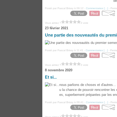
dé
Posté par Pascal Brissy à 09:12 -
Commentaires [
…
]
- Perma
Vous aimez ?
0 vote
23 février 2021
Une partie des nouveautés du premi
Posté par Pascal Brissy à 11:41 -
Commentaires [
…
]
- Perma
Vous aimez ?
0 vote
8 novembre 2020
Et si...
nous parlions de choses et d'autres...
u la chance de pouvoir rencontrer les
es, superbement préparées par les ens
Posté par Pascal Brissy à 08:41 -
Commentaires [
…
]
- Perma
Vous aimez ?
0 vote