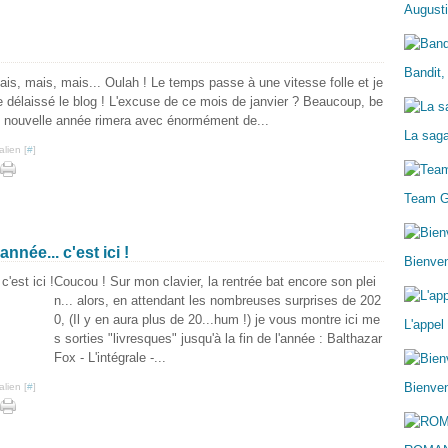
Augusti
Bandit,
ais, mais, mais... Oulah ! Le temps passe à une vitesse folle et je
e délaissé le blog ! L'excuse de ce mois de janvier ? Beaucoup, be
e nouvelle année rimera avec énormément de...
La sag
lien [
#
]
Team 
nnée... c'est ici !
Bienve
Coucou ! Sur mon clavier, la rentrée bat encore son plei
n... alors, en attendant les nombreuses surprises de 202
0, (Il y en aura plus de 20...hum !) je vous montre ici me
L'appel
s sorties "livresques" jusqu'à la fin de l'année : Balthazar
Fox - L'intégrale -...
Bienven
lien [
#
]