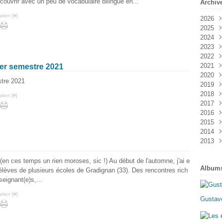
couvrir avec un peu de vocabulaire bilingue en...
Archiv
lien [
#
]
2026
2025
Janv
2024
Mai
2023
Févr
Juin
2022
Oct
2021
Févr
Déc
er semestre 2021
2020
Aoû
Nov
2019
Mai
Aoû
Nov
2018
Mar
Févr
Juil
Sep
lien [
#
]
2017
Mai
Aoû
Déc
2016
Janv
Juin
Oct
Nov
2015
Avri
Sep
Oct
Oct
2014
Mar
Juin
Aoû
Aoû
Nov
2013
Janv
Avri
Juil
Juin
Oct
Déc
Mar
Mai
Mai
Sep
Oct
Déc
Févr
Avri
Mar
Mai
Sep
Nov
 (en ces temps un rien moroses, sic !) Au début de l'automne, j'ai e
Album
Janv
Mar
Févr
Avri
Mai
Oct
 élèves de plusieurs écoles de Gradignan (33). Des rencontres rich
Janv
Janv
Mar
Mar
Sep
eignant(e)s,...
Févr
Aoû
lien [
#
]
Janv
Juil
Gustave
Juin
Mai