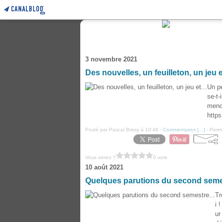
3 novembre 2021
Des nouvelles, un feuilleton, un jeu et
Un pe
se-t-
mence
https
Posté par Pascal Brissy à 10:46 -
Commentaires [
…
]
- Perma
Vous aimez ?
0 vote
10 août 2021
Quelques parutions du second semes
Tr
i 
ur