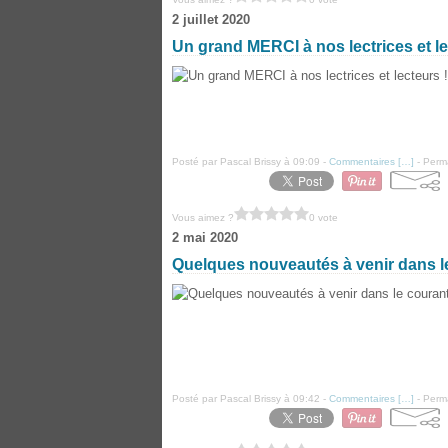
2 juillet 2020
Un grand MERCI à nos lectrices et le
Posté par Pascal Brissy à 09:09 -
Commentaires [
…
]
- Perma
Vous aimez ?
0 vote
2 mai 2020
Quelques nouveautés à venir dans le
Posté par Pascal Brissy à 09:42 -
Commentaires [
…
]
- Perma