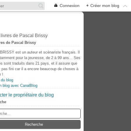
Connexion
+
Créer mon blog
res de Pascal Brissy
BRISSY est un auteur et scénariste français. Il
otamment pour la jeunesse, de 2 à 99 ans... Ses
s sont traduits dans 21 pays, et il assure que
t pas fini car il a encore beaucoup de choses à
 !
 du blog
n blog avec CanalBlog
ter le propriétaire du blog
che