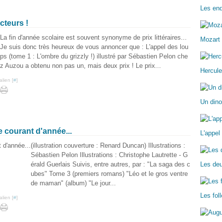
Les enq
cteurs !
La fin d'année scolaire est souvent synonyme de prix littéraires...
Mozart 
Je suis donc très heureux de vous annoncer que : L'appel des lou
ps (tome 1 : L'ombre du grizzly !) illustré par Sébastien Pelon che
z Auzou a obtenu non pas un, mais deux prix ! Le prix...
Hercule
lien [
#
]
Un dino
 courant d'année...
L'appel
(illustration couverture : Renard Duncan) Illustrations :
Sébastien Pelon Illustrations : Christophe Lautrette - G
érald Guerlais Suivis, entre autres, par : "La saga des c
Les deu
ubes" Tome 3 (premiers romans) "Léo et le gros ventre
de maman" (album) "Le jour...
Les fo
lien [
#
]