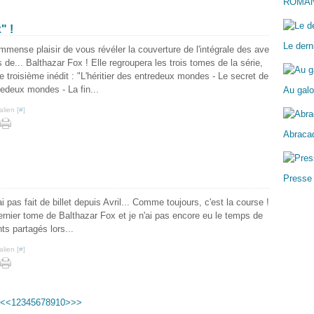
ROMA
" !
Le dern
l'immense plaisir de vous révéler la couverture de l'intégrale des ave
s de... Balthazar Fox ! Elle regroupera les trois tomes de la série,
le troisième inédit : "L'héritier des entredeux mondes - Le secret de
redeux mondes - La fin...
Au galo
lien [
#
]
Abracad
Presse
'ai pas fait de billet depuis Avril... Comme toujours, c'est la course !
ernier tome de Balthazar Fox et je n'ai pas encore eu le temps de
s partagés lors...
lien [
#
]
<
<
1
2
3
4
5
6
7
8
9
10
>
>>