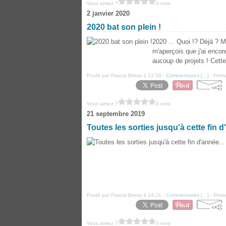
Vous aimez ?
0 vote
2 janvier 2020
2020 bat son plein !
2020 ... Quoi !? Déjà ? M
m'aperçois que j'ai encor
aucoup de projets ! Cett
Posté par Pascal Brissy à 12:39 -
Commentaires [
…
]
- Perma
Vous aimez ?
0 vote
21 septembre 2019
Toutes les sorties jusqu'à cette fin d'a
Posté par Pascal Brissy à 14:21 -
Commentaires [
…
]
- Perma
Vous aimez ?
0 vote