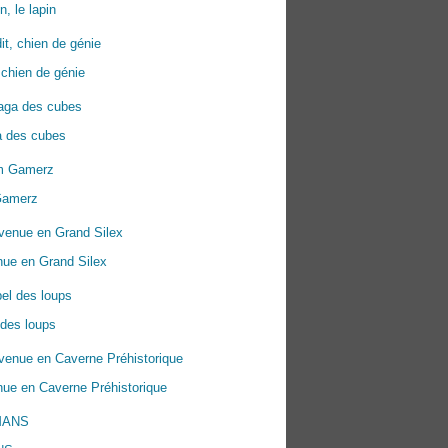
n, le lapin
 chien de génie
a des cubes
Gamerz
nue en Grand Silex
 des loups
ue en Caverne Préhistorique