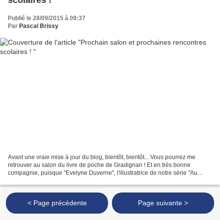
Publié le 28/09/2015 à 09:37
Par
Pascal Brissy
Avant une vraie mise à jour du blog, bientôt, bientôt... Vous pourrez me
retrouver au salon du livre de poche de Gradignan ! Et en très bonne
compagnie, puisque "Evelyne Duverne", l'illustratrice de notre série "Au
galop, Silver !" sera de la partie......
< Page précédente
Page suivante >