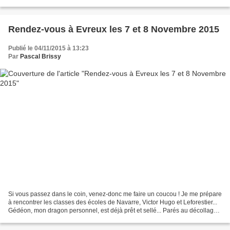
également aux trois institutrices...
Rendez-vous à Evreux les 7 et 8 Novembre 2015
Publié le 04/11/2015 à 13:23
Par
Pascal Brissy
Si vous passez dans le coin, venez-donc me faire un coucou ! Je me prépare
à rencontrer les classes des écoles de Navarre, Victor Hugo et Leforestier...
Gédéon, mon dragon personnel, est déjà prêt et sellé... Parés au décollage !
@ bientôt ! PS : Les...