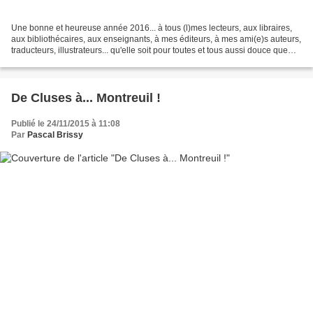
Une bonne et heureuse année 2016... à tous (l)mes lecteurs, aux libraires,
aux bibliothécaires, aux enseignants, à mes éditeurs, à mes ami(e)s auteurs,
traducteurs, illustrateurs... qu'elle soit pour toutes et tous aussi douce que
possible ! où vous pourrez...
De Cluses à... Montreuil !
Publié le 24/11/2015 à 11:08
Par
Pascal Brissy