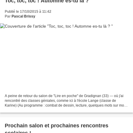
Toc, toc, toc ! Automne es-tu là ?
Publié le 17/10/2015 à 11:42
Par
Pascal Brissy
A peine de retour du salon de "Lire en poche" de Gradignan (33) --- où j'ai
rencontré des classes géniales, comme ici à l'école Lange (classe de
Karine) (Au programme : combat de dessin, lecture, quelques mots sur mon
métier et atelier d'écriture !) ainsi...
Prochain salon et prochaines rencontres
scolaires !