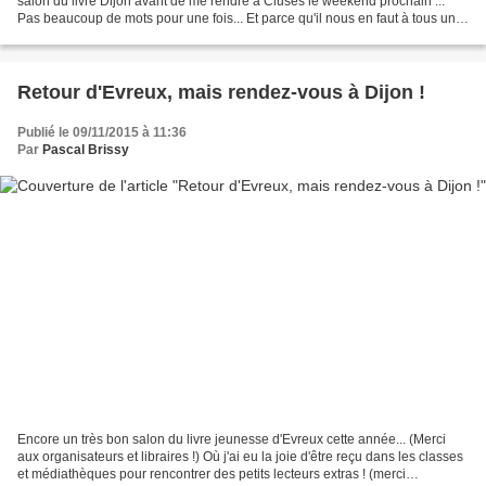
salon du livre Dijon avant de me rendre à Cluses le weekend prochain ...
Pas beaucoup de mots pour une fois... Et parce qu'il nous en faut à tous une
photo d'un commerce Dijonnais...
Retour d'Evreux, mais rendez-vous à Dijon !
Publié le 09/11/2015 à 11:36
Par
Pascal Brissy
Encore un très bon salon du livre jeunesse d'Evreux cette année... (Merci
aux organisateurs et libraires !) Où j'ai eu la joie d'être reçu dans les classes
et médiathèques pour rencontrer des petits lecteurs extras ! (merci