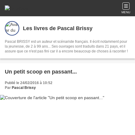
MENU
Les livres de Pascal Brissy
Pascal BRISSY est un auteur et scénariste français. Il écrit notamment pour
la jeunesse, de 2 à 99 ans... Ses ouvrages sont traduits dans 21 pays, et il
assure que ce n'est pas fini car il a encore beaucoup de choses à raconter !
Un petit scoop en passant...
Publié le 24/02/2016 à 10:52
Par
Pascal Brissy