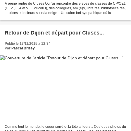
A peine rentré de Cluses Où j'ai rencontré des élèves de classes de CP/CE1
(CE2 , 3, 4 et 5... Coucou !), des collègues, ami(e)s, libraires, bibliothécaires,
lectrices et lecteurs sous la neige... Un salon fort sympathique où la
talentueuse illustratrice...
Retour de Dijon et départ pour Cluses...
Publié le 17/11/2015 à 12:34
Par
Pascal Brissy
Comme tout le monde, le coeur serré et la tête ailleurs... Quelques photos du