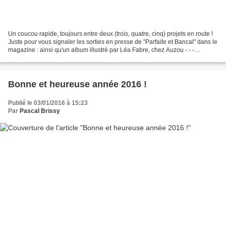
Un coucou rapide, toujours entre deux (trois, quatre, cinq) projets en route !
Juste pour vous signaler les sorties en presse de "Parfaite et Bancal" dans le
magazine : ainsi qu'un album illustré par Léa Fabre, chez Auzou - - -
Prochaine sortie à la rencontre...
Bonne et heureuse année 2016 !
Publié le 03/01/2016 à 15:23
Par
Pascal Brissy